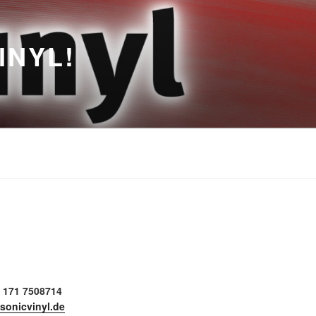
INYL!
 171 7508714
onicvinyl.de