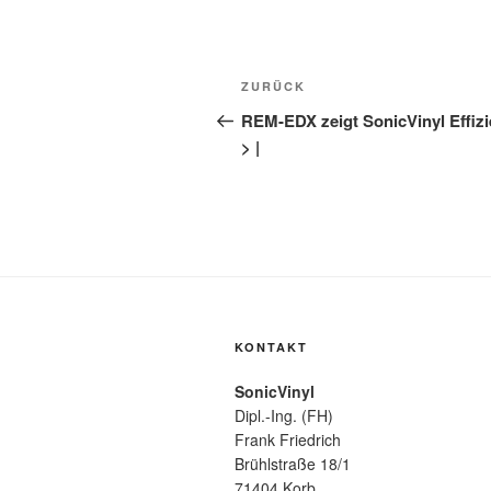
Beitragsnavigation
Vorheriger
ZURÜCK
Beitrag
REM-EDX zeigt SonicVinyl Effizi
> |
KONTAKT
SonicVinyl
Dipl.-Ing. (FH)
Frank Friedrich
Brühlstraße 18/1
71404 Korb