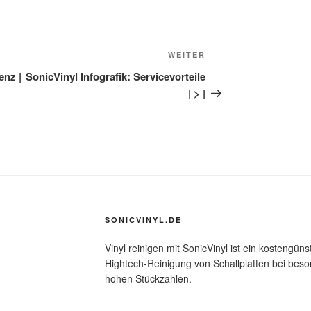
WEITER
Nächster
Beitrag
enz |
SonicVinyl Infografik: Servicevorteile
| > |
SONICVINYL.DE
Vinyl reinigen mit SonicVinyl ist ein kostengünst
Hightech-Reinigung von Schallplatten bei be
hohen Stückzahlen.