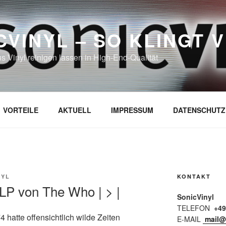
CVINYL – SO KLINGT V
us Vinyl reinigen lassen in High-End-Qualität
VORTEILE
AKTUELL
IMPRESSUM
DATENSCHUTZ
NYL
KONTAKT
LP von The Who | > |
SonicVinyl
TELEFON
+49
atte offensichtlich wilde Zeiten
E-MAIL
mail@s