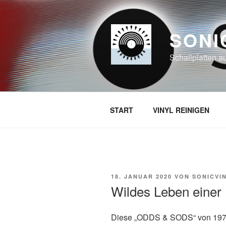
Zum
Inhalt
springen
SONI
Schallplatten a
START
VINYL REINIGEN
VERÖFFENTLICHT
18. JANUAR 2020
VON
SONICVI
AM
Wildes Leben einer 
Diese „ODDS & SODS“ von 1974 h